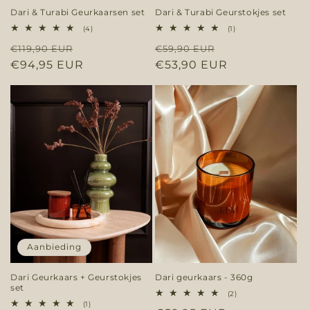
Dari & Turabi Geurkaarsen set
Dari & Turabi Geurstokjes set
4
1
(4)
(1)
totaal
totaal
Normale
Aanbiedingsprijs
Normale
Aanbiedingspr
€119,90 EUR
aantal
€59,90 EUR
aantal
recensies
recensies
prijs
€94,95 EUR
prijs
€53,90 EUR
Aanbieding
Dari Geurkaars + Geurstokjes
Dari geurkaars - 360g
set
2
(2)
totaal
1
(1)