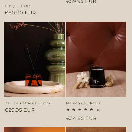
Normale
€59,95 EUR
aantal
totaal
Normale
Aanbiedingsprijs
recensies
€89,90 EUR
aantal
prijs
recensies
prijs
€80,90 EUR
Dari Geurstokjes - 150ml
Nareen geurkaars
Normale
€29,95 EUR
1
(1)
totaal
prijs
Normale
€34,95 EUR
aantal
recensies
prijs