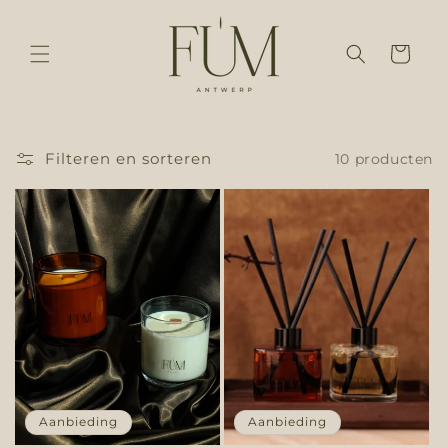
Meteen
naar de
content
Winkelwage
Filteren en sorteren
10 producten
Aanbieding
Aanbieding