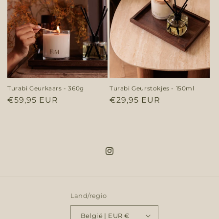
Turabi Geurkaars - 360g
Turabi Geurstokjes - 150ml
Normale
€59,95 EUR
Normale
€29,95 EUR
prijs
prijs
Instagram
Land/regio
België | EUR €